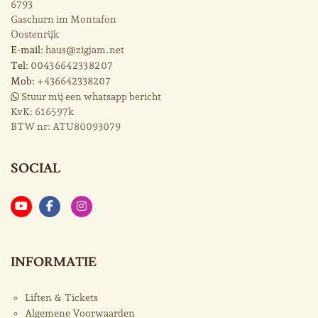
6793
Gaschurn im Montafon
Oostenrijk
E-mail:
haus@zigjam.net
Tel:
0043 664 233 82 07
Mob:
+436642338207
Stuur mij een whatsapp bericht
KvK:
616597k
BTW nr:
ATU80093079
SOCIAL
INFORMATIE
Liften & Tickets
Algemene Voorwaarden