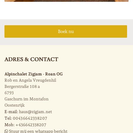
Boek nu
ADRES & CONTACT
Alpinchalet Zigjam - Roan OG
Rob en Angela Vreugdenhil
Bergerstraße 108 a
6793
Gaschurn im Montafon
Oostenrijk
E-mail:
haus@zigjam.net
Tel:
0043 664 233 82 07
Mob:
+436642338207
Stuur mij een whatsapp bericht