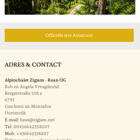
Officiële site Avontuur
ADRES & CONTACT
Alpinchalet Zigjam - Roan OG
Rob en Angela Vreugdenhil
Bergerstraße 108 a
6793
Gaschurn im Montafon
Oostenrijk
E-mail:
haus@zigjam.net
Tel:
0043 664 233 82 07
Mob:
+436642338207