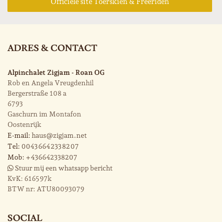
Officiële site Toerskiën & Freeriden
ADRES & CONTACT
Alpinchalet Zigjam - Roan OG
Rob en Angela Vreugdenhil
Bergerstraße 108 a
6793
Gaschurn im Montafon
Oostenrijk
E-mail:
haus@zigjam.net
Tel:
0043 664 233 82 07
Mob:
+436642338207
Stuur mij een whatsapp bericht
KvK:
616597k
BTW nr:
ATU80093079
SOCIAL