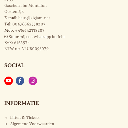
Gaschurn im Montafon
Oostenrijk
E-mail:
haus@zigjam.net
Tel:
0043 664 233 82 07
Mob:
+436642338207
Stuur mij een whatsapp bericht
KvK:
616597k
BTW nr:
ATU80093079
SOCIAL
INFORMATIE
Liften & Tickets
Algemene Voorwaarden