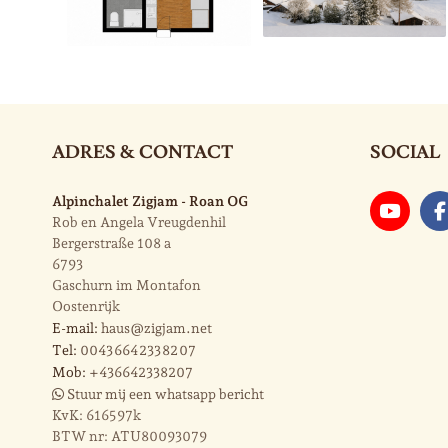
ADRES & CONTACT
SOCIAL
Alpinchalet Zigjam - Roan OG
Rob en Angela Vreugdenhil
Bergerstraße 108 a
6793
Gaschurn im Montafon
Oostenrijk
E-mail:
haus@zigjam.net
Tel:
0043 664 233 82 07
Mob:
+436642338207
Stuur mij een whatsapp bericht
KvK:
616597k
BTW nr:
ATU80093079