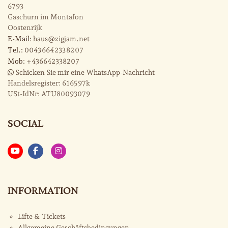
6793
Gaschurn im Montafon
Oostenrijk
E-Mail:
haus@zigjam.net
Tel.:
0043 664 233 82 07
Mob:
+436642338207
Schicken Sie mir eine WhatsApp-Nachricht
Handelsregister:
616597k
USt-IdNr:
ATU80093079
SOCIAL
INFORMATION
Lifte & Tickets
Allgemeine Geschäftsbedingungen